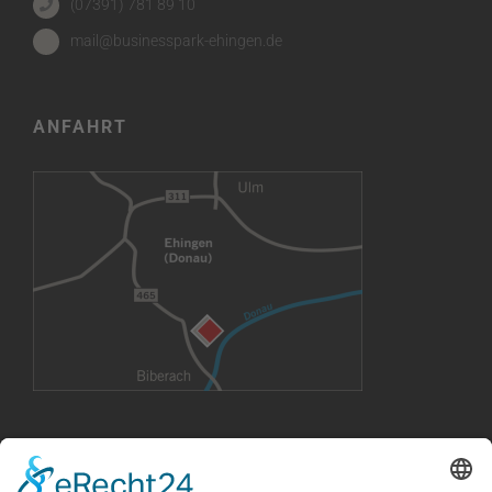
(07391) 781 89 10
mail@businesspark-ehingen.de
ANFAHRT
VERMIETUNG