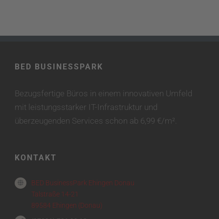
BED BUSINESSPARK
Bezugsfertige Büros in einem innovativen Umfeld
mit leistungsstarker IT-Infrastruktur und
überzeugenden Services schon ab 6,99 €/m².
KONTAKT
BED BusinessPark Ehingen Donau
Talstraße 14-21
89584 Ehingen (Donau)