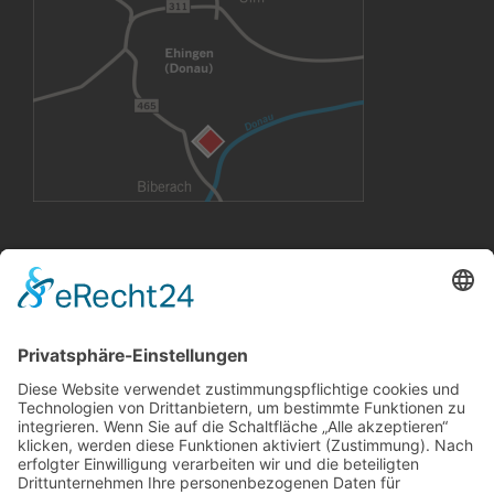
VERMIETUNG
Büroräume
Großflächen
Konferenzräume
CoWorking Arbeitsplätze