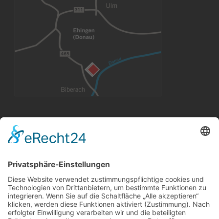
VERMIETUNG
Büroräume
Großflächen
Konferenzräume
CoWorking Arbeitsplätze