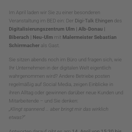
Im April laden wir Sie zu einer besonderen
Veranstaltung im BED ein: Der
Digi-Talk Ehingen
des
Digitalisierungszentrum Ulm | Alb-Donau |
Biberach | Neu-Ulm
mit
Malermeister Sebastian
Schirrmacher
als Gast.
Sie sitzen abends noch im Büro und fragen sich, wie
Ihr Unternehmen in der digitalen Welt eigentlich
wahrgenommen wird? Andere Betriebe posten
regelmäßig auf Social Media, zeigen Einblicke in
ihren Alltag oder gewinnen darüber neue Kunden und
Mitarbeitende – und Sie denken:
„Klingt spannend … aber bringt mir das wirklich
etwas?“
Antworten darauf gibt es am
14. April von 15:30 bis