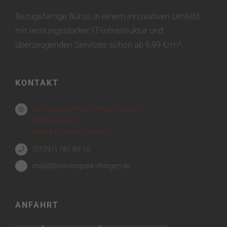
Bezugsfertige Büros in einem innovativen Umfeld
mit leistungsstarker IT-Infrastruktur und
überzeugenden Services schon ab 6,99 €/m².
KONTAKT
BED BusinessPark Ehingen Donau
Talstraße 14-21
89584 Ehingen (Donau)
(07391) 781 89 10
mail@businesspark-ehingen.de
ANFAHRT