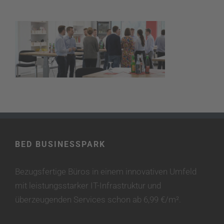
BED BUSINESSPARK
Bezugsfertige Büros in einem innovativen Umfeld
mit leistungsstarker IT-Infrastruktur und
überzeugenden Services schon ab 6,99 €/m².