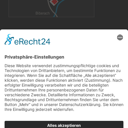
VERMIETUNG
Büroräume
Großflächen
Konferenzräume
CoWorking Arbeitsplätze
InnovationLab