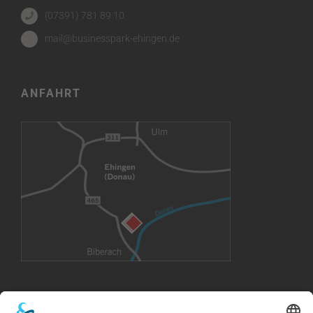
(07391) 781 89 10
mail@businesspark-ehingen.de
ANFAHRT
VERMIETUNG