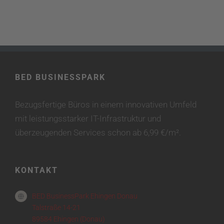
BED BUSINESSPARK
Bezugsfertige Büros in einem innovativen Umfeld
mit leistungsstarker IT-Infrastruktur und
überzeugenden Services schon ab 6,99 €/m².
KONTAKT
BED BusinessPark Ehingen Donau
Talstraße 14-21
89584 Ehingen (Donau)