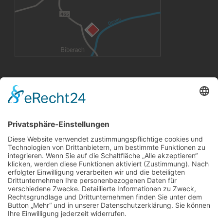
VERMIETUNG
Büroräume
Großflächen
Konferenzräume
CoWorking Arbeitsplätze
InnovationLab