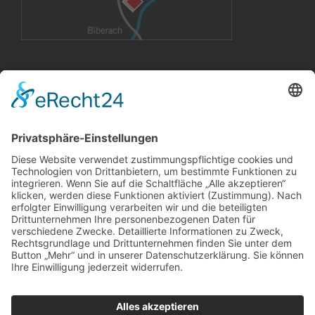
VERMIETUNG
Büroräume
Großflächen
Konferenzräume
CoWorking Arbeitsplätze
InnovationLab