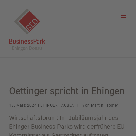
Zum
Inhalt
springen
Oettinger spricht in Ehingen
13. März 2024 | EHINGER TAGBLATT | Von Martin Tröster
Wirtschaftsforum: Im Jubiläumsjahr des
Ehinger Business-Parks wird derfrühere EU-
Kommissar als Gastredner auftreten.