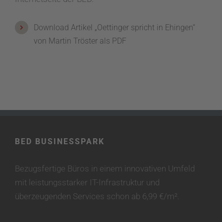
Download Artikel „Oettinger spricht in Ehingen“
von Martin Tröster als PDF
BED BUSINESSPARK
Bezugsfertige Büros in einem innovativen Umfeld
mit leistungsstarker IT-Infrastruktur und
überzeugenden Services schon ab 6,99 €/m².