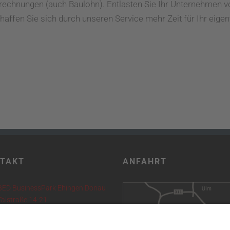
brechnungen (auch Baulohn). Entlasten Sie Ihr Unternehmen v
affen Sie sich durch unseren Service mehr Zeit für Ihr eigen
TAKT
ANFAHRT
BED BusinessPark Ehingen Donau
Talstraße 14-21
89584 Ehingen (Donau)
(07391) 781 89 10