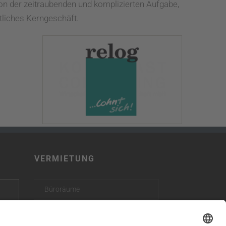
on der zeitraubenden und komplizierten Aufgabe,
tliches Kerngeschäft.
VERMIETUNG
Büroräume
Großflächen