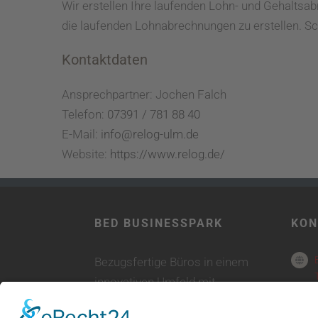
Wir erstellen Ihre laufenden Lohn- und Gehaltsa
die laufenden Lohnabrechnungen zu erstellen. Sch
Kontaktdaten
Ansprechpartner: Jochen Falch
Telefon:
07391 / 781 88 40
E-Mail:
info@relog-ulm.de
Website:
https://www.relog.de/
BED BUSINESSPARK
KON
Bezugsfertige Büros in einem
innovativen Umfeld mit
leistungsstarker IT-Infrastruktur