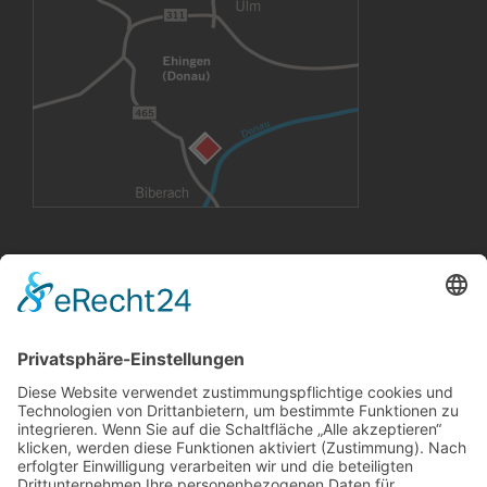
VERMIETUNG
Büroräume
Großflächen
Konferenzräume
CoWorking Arbeitsplätze