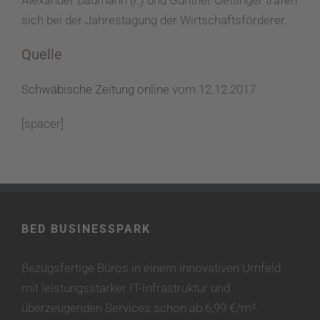
sich bei der Jahrestagung der Wirtschaftsförderer.
Quelle
Schwäbische Zeitung online
vom 12.12.2017
[spacer]
BED BUSINESSPARK
Bezugsfertige Büros in einem innovativen Umfeld
mit leistungsstarker IT-Infrastruktur und
überzeugenden Services schon ab 6,99 €/m².