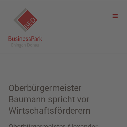
Zum
Inhalt
springen
Oberbürgermeister
Baumann spricht vor
Wirtschaftsförderern
Oberbürgermeister Alexander