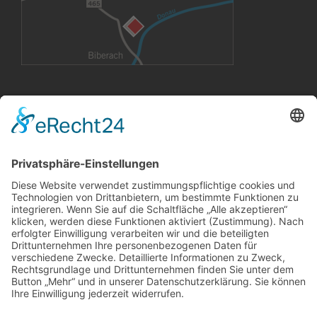
VERMIETUNG
Büroräume
Großflächen
Konferenzräume
CoWorking Arbeitsplätze
InnovationLab