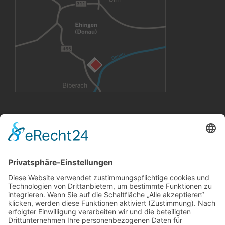
VERMIETUNG
Büroräume
Großflächen
Konferenzräume
CoWorking Arbeitsplätze