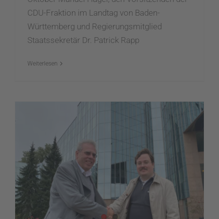
CDU-Fraktion im Landtag von Baden-
Württemberg und Regierungsmitglied
Staatssekretär Dr. Patrick Rapp
Weiterlesen
Nicht weniger als eine Revolution: Ehingen bekommt ein KI-Forschungszentrum