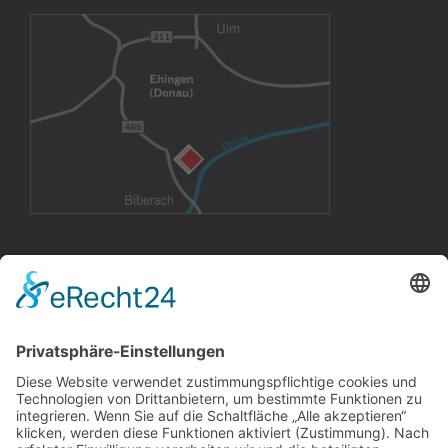
VERMIETUNG
Büroräume
Großflächen
Konferenzräume