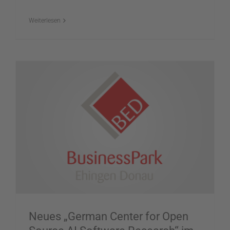
Weiterlesen
Neues „German Center for Open Source AI Software Research“ im BED gegründet
Neues „German Center for Open