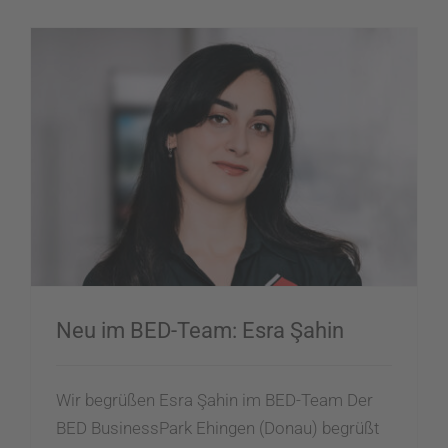
Neu im BED-Team: Esra Şahin
Wir begrüßen Esra Şahin im BED-Team Der
BED BusinessPark Ehingen (Donau) begrüßt