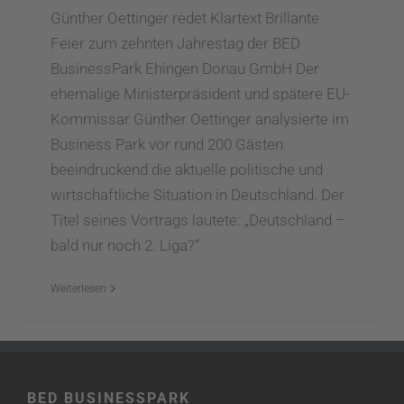
Günther Oettinger redet Klartext Brillante
Feier zum zehnten Jahrestag der BED
BusinessPark Ehingen Donau GmbH Der
ehemalige Ministerpräsident und spätere EU-
Kommissar Günther Oettinger analysierte im
Business Park vor rund 200 Gästen
beeindruckend die aktuelle politische und
wirtschaftliche Situation in Deutschland. Der
Titel seines Vortrags lautete: „Deutschland –
bald nur noch 2. Liga?“
Weiterlesen
BED BUSINESSPARK